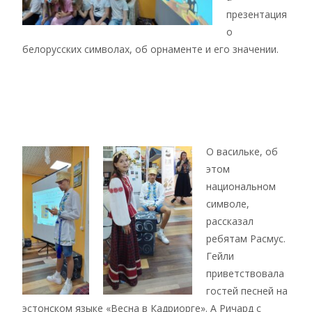
презентация
о
белорусских символах, об орнаменте и его значении.
О васильке, об
этом
национальном
символе,
рассказал
ребятам Расмус.
Гейли
приветствовала
гостей песней на
эстонском языке «Весна в Кадриорге». А Ричард с