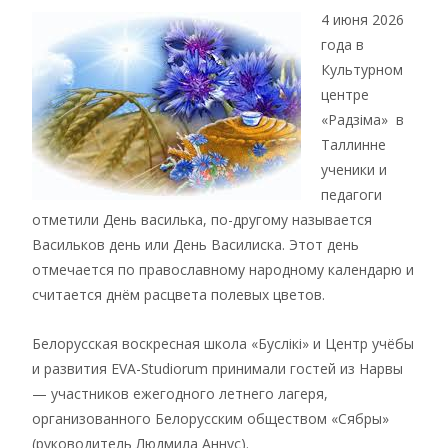
4 июня 2026
года в
Культурном
центре
«Радзiма» в
Таллинне
ученики и
педагоги
отметили День василька, по-другому называется
Васильков день или День Василиска. Этот день
отмечается по православному народному календарю и
считается днём расцвета полевых цветов.
Белорусская воскресная школа «Буслiкi» и Центр учёбы
и развития EVA-Studiorum принимали гостей из Нарвы
— участников ежегодного летнего лагеря,
организованного Белорусским обществом «Сябры»
(руководитель Людмила Аннус).