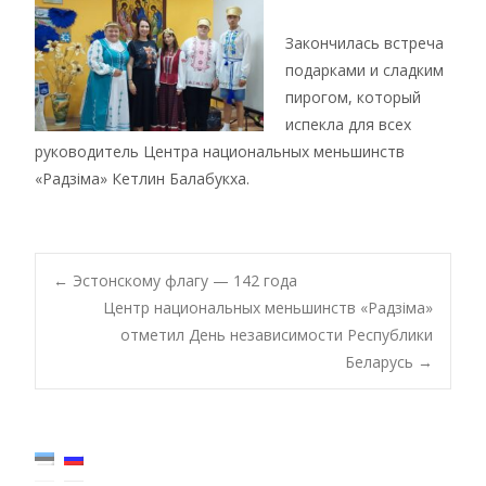
Закончилась встреча
подарками и сладким
пирогом, который
испекла для всех
руководитель Центра национальных меньшинств
«Радзiма» Кетлин Балабукха.
Post
←
Эстонскому флагу — 142 года
Центр национальных меньшинств «Радзiма»
отметил День независимости Республики
navigation
Беларусь
→