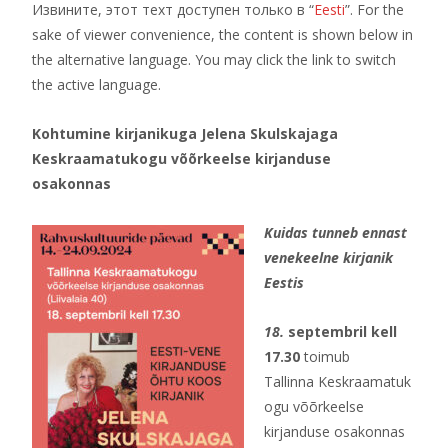
Извините, этот техт доступен только в “
Eesti
”. For the
sake of viewer convenience, the content is shown below in
the alternative language. You may click the link to switch
the active language.
Kohtumine kirjanikuga Jelena Skulskajaga
Keskraamatukogu võõrkeelse kirjanduse
osakonnas
Kuidas tunneb ennast
venekeelne kirjanik
Eestis
18.
septembril kell
17.30
toimub
Tallinna Keskraamatuk
ogu võõrkeelse
kirjanduse osakonnas