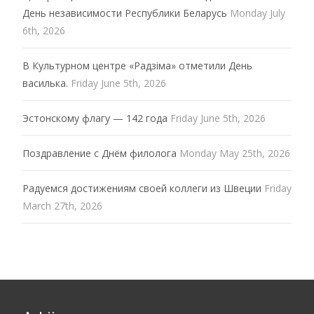
День независимости Республики Беларусь
Monday July
6th, 2026
В Культурном центре «Радзiма» отметили День
василька.
Friday June 5th, 2026
Эстонскому флагу — 142 года
Friday June 5th, 2026
Поздравление с Днём филолога
Monday May 25th, 2026
Радуемся достижениям своей коллеги из Швеции
Friday
March 27th, 2026