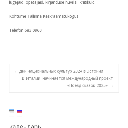
lugejaid, õpetajaid, kirjanduse huvilisi, kriitikuid.
Kohtume Tallinna Keskraamatukogus
Telefon 683 0960
Post
←
Дни национальных культур 2024 в Эстонии
В Италии начинается международный проект
«Поезд сказок-2025»
→
navigation
календарь