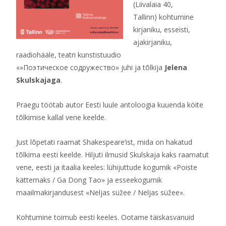
(Liivalaia 40,
Tallinn) kohtumine
kirjaniku, esseisti,
ajakirjaniku,
raadiohääle, teatri kunstistuudio
«»Поэтическое содружество» juhi ja tõlkija
Jelena
Skulskajaga
.
Praegu töötab autor Eesti luule antoloogia kuuenda köite
tõlkimise kallal vene keelde.
Just lõpetati raamat Shakespeare’ist, mida on hakatud
tõlkima eesti keelde. Hiljuti ilmusid Skulskaja kaks raamatut
vene, eesti ja itaalia keeles: lühijuttude kogumik «Poiste
kättemaks / Ga Dong Tao» ja esseekogumik
maailmakirjandusest «Neljas süžee / Neljas süžee».
Kohtumine toimub eesti keeles. Ootame täiskasvanuid