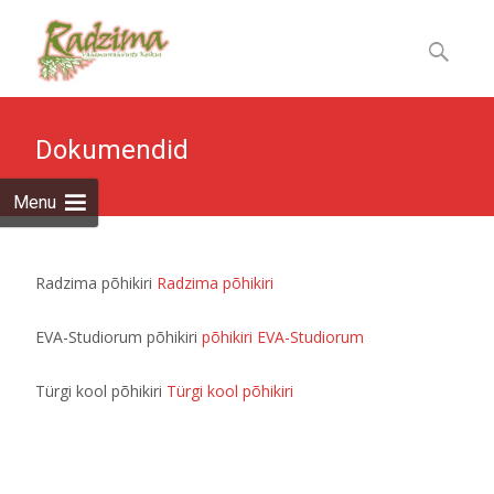
Skip
to
Otsi:
content
Dokumendid
Menu
Radzima põhikiri
Radzima põhikiri
EVA-Studiorum põhikiri
põhikiri EVA-Studiorum
Türgi kool põhikiri
Türgi kool põhikiri