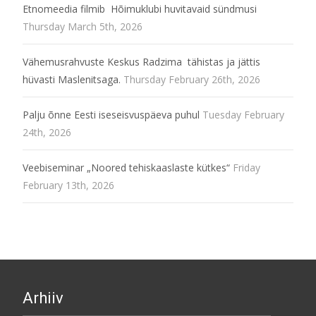
Etnomeedia filmib Hõimuklubi huvitavaid sündmusi
Thursday March 5th, 2026
Vähemusrahvuste Keskus Radzima tähistas ja jättis
hüvasti Maslenitsaga.
Thursday February 26th, 2026
Palju õnne Eesti iseseisvuspäeva puhul
Tuesday February
24th, 2026
Veebiseminar „Noored tehiskaaslaste kütkes“
Friday
February 13th, 2026
Arhiiv