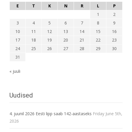
E
T
K
N
R
L
P
1
2
3
4
5
6
7
8
9
10
11
12
13
14
15
16
17
18
19
20
21
22
23
24
25
26
27
28
29
30
31
« juuli
Uudised
4. juunil 2026 Eesti lipp saab 142-aastaseks
Friday June 5th,
2026