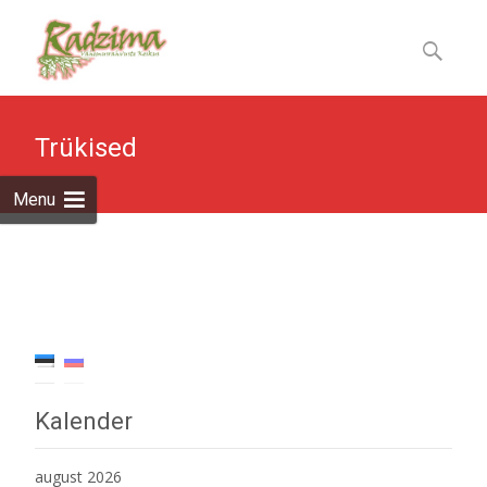
Skip
to
Otsi:
content
Trükised
Menu
Kalender
august 2026