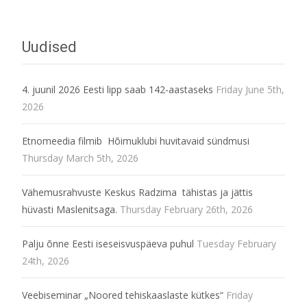
Uudised
4. juunil 2026 Eesti lipp saab 142-aastaseks
Friday June 5th,
2026
Etnomeedia filmib Hõimuklubi huvitavaid sündmusi
Thursday March 5th, 2026
Vähemusrahvuste Keskus Radzima tähistas ja jättis
hüvasti Maslenitsaga.
Thursday February 26th, 2026
Palju õnne Eesti iseseisvuspäeva puhul
Tuesday February
24th, 2026
Veebiseminar „Noored tehiskaaslaste kütkes“
Friday