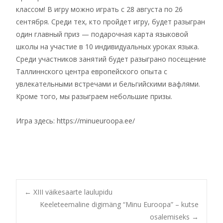
классом! В игру можно играть с 28 августа по 26
сентября. Среди тех, кто пройдет игру, будет разыгран
один главный приз — подарочная карта языковой
школы на участие в 10 индивидуальных уроках языка.
Среди участников занятий будет разыграно посещение
Таллиннского центра европейского опыта с
увлекательными встречами и бельгийскими вафлями.
Кроме того, мы разыграем небольшие призы.
Игра здесь: https://minueuroopa.ee/
Post
←
XIII väikesaarte laulupidu
Keeleteemaline digimäng “Minu Euroopa” – kutse
osalemiseks
→