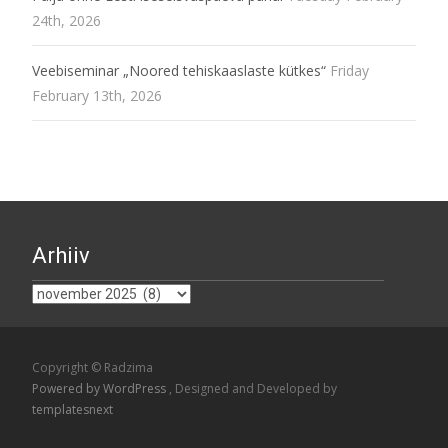
24th, 2026
Veebiseminar „Noored tehiskaaslaste kütkes“
Friday
February 13th, 2026
Arhiiv
Arhiiv
Copyright © Radzima
Powered by WordPress
, Designed and Developed by
templatesnext