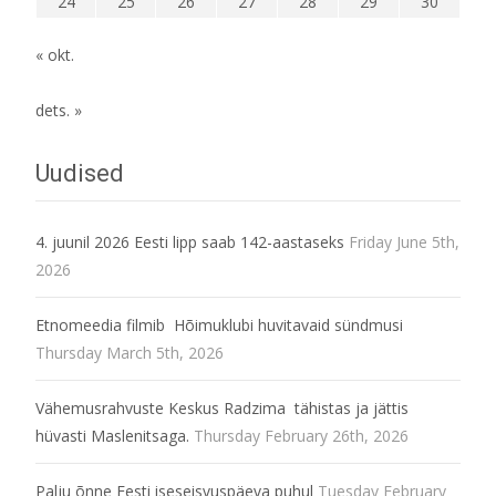
24
25
26
27
28
29
30
« okt.
dets. »
Uudised
4. juunil 2026 Eesti lipp saab 142-aastaseks
Friday June 5th,
2026
Etnomeedia filmib Hõimuklubi huvitavaid sündmusi
Thursday March 5th, 2026
Vähemusrahvuste Keskus Radzima tähistas ja jättis
hüvasti Maslenitsaga.
Thursday February 26th, 2026
Palju õnne Eesti iseseisvuspäeva puhul
Tuesday February