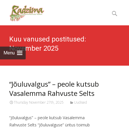
Skip
to
Otsi:
content
Kuu vanused postitused:
November 2025
Menu
“Jõuluvalgus” – peole kutsub
Vasalemma Rahvuste Selts
Thursday November 27th, 2025
Uudised
“Jõuluvalgus” – peole kutsub Vasalemma
Rahvuste Selts “Jõuluvalguse” üritus toimub