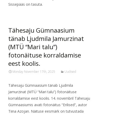
Sissepääs on tasuta.
Тähesaju Gümnaasium
tänab Ljudmila Jamurzinat
(MTÜ “Mari talu”)
fotonäituse korraldamise
eest koolis.
Monday November 17th, 2025
Uudised
Тähesaju Gümnaasium tänab Ljudmila
Jamurzinat (MTÜ “Mari talu”) fotonäituse
korraldamise eest koolis. 14. novembril Tähesaju
Gümnaasiumis avati fotonäitus “Erilised”, autor
Tiina Azojan. Näituse eesmärk on tutvustada