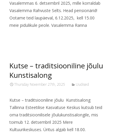
Vasalemmas 6. detsembril 2025, mille korraldab
Vasalemma Rahvuste Selts. Head pensionärid!
Ootame teid laupäeval, 6.12.2025, kell 15.00
meie pidulikule peole. Vasalemma Ranna
Read More…
Kutse – traditsiooniline jõulu
Kunstisalong
Thursday November 27th, 2025
Uudised
Kutse – traditsiooniline jõulu Kunstisalong
Tallinna Esteetilise Kasvatuse Keskus kutsub teid
oma traditsioonilisele jõulukunstisalongile, mis
toimub 12. detsembril 2025 Mere
Kultuurikeskuses. Üritus algab kell 18.00.