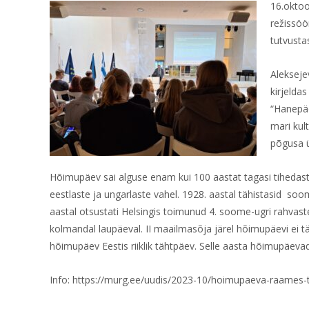
16.okto
režissö
tutvusta
Alekseje
kirjelda
“Hanepäe
mari kul
põgusa ü
Hõimupäev sai alguse enam kui 100 aastat tagasi tihedast
eestlaste ja ungarlaste vahel. 1928. aastal tähistasid so
aastal otsustati Helsingis toimunud 4. soome-ugri rahvast
kolmandal laupäeval. II maailmasõja järel hõimupäevi ei tä
hõimupäev Eestis riiklik tähtpäev. Selle aasta hõimupäevad
Info: https://murg.ee/uudis/2023-10/hoimupaeva-raames-tu