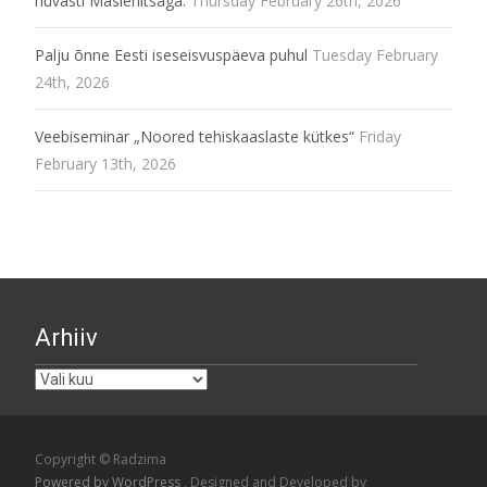
hüvasti Maslenitsaga.
Thursday February 26th, 2026
Palju õnne Eesti iseseisvuspäeva puhul
Tuesday February
24th, 2026
Veebiseminar „Noored tehiskaaslaste kütkes“
Friday
February 13th, 2026
Arhiiv
Arhiiv
Copyright © Radzima
Powered by WordPress
, Designed and Developed by