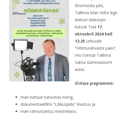
Etnomedia juht,
Tallinna Mari Seltsi liige
Aleksei Aleksejev
kutsub Teid
17.
oktoobril 2024 kell
12.25
üritusele
“Hõimurahvaste päev”,
mis toimub Tallinna
Saksa Gümnaasiumi
aulas.
Ürituse programmis:
mari kultuuri tutvustav loeng,
dokumentaalfilmi “Lõikuspidu” linastus ja
mari rahvustantsu meistriklass.