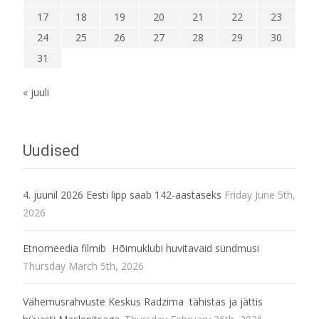
17
18
19
20
21
22
23
24
25
26
27
28
29
30
31
« juuli
Uudised
4. juunil 2026 Eesti lipp saab 142-aastaseks
Friday June 5th,
2026
Etnomeedia filmib Hõimuklubi huvitavaid sündmusi
Thursday March 5th, 2026
Vähemusrahvuste Keskus Radzima tähistas ja jättis