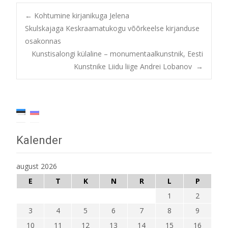
Post
←
Kohtumine kirjanikuga Jelena
Skulskajaga Keskraamatukogu võõrkeelse kirjanduse
osakonnas
navigation
Kunstisalongi külaline – monumentaalkunstnik, Eesti
Kunstnike Liidu liige Andrei Lobanov
→
Kalender
august 2026
E
T
K
N
R
L
P
1
2
3
4
5
6
7
8
9
10
11
12
13
14
15
16