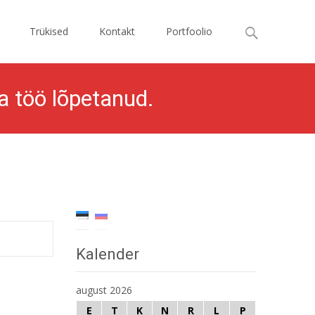
Otsi:
Trükised
Kontakt
Portfoolio
a töö lõpetanud.
 Lossi luuletused joonistustel” žürii on oma töö lõpetanud.
Kalender
august 2026
E
T
K
N
R
L
P