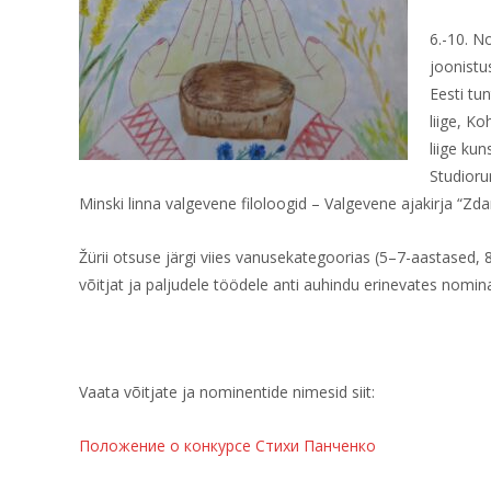
6.-10. N
joonistus
Eesti tun
liige, Ko
liige ku
Studioru
Minski linna valgevene filoloogid – Valgevene ajakirja “Z
Žürii otsuse järgi viies vanusekategoorias (5–7-aastase
võitjat ja paljudele töödele anti auhindu erinevates nomin
Vaata võitjate ja nominentide nimesid siit:
Положение о конкурсе Стихи Панченко