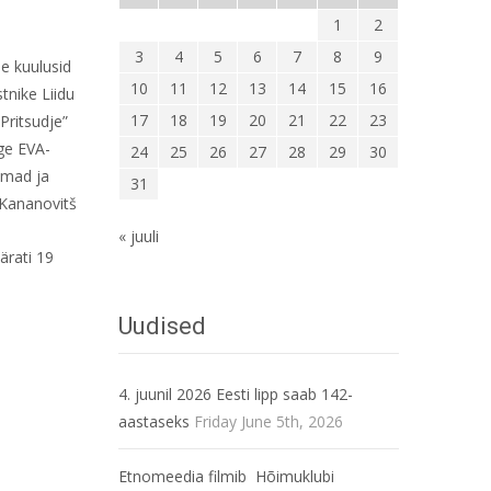
1
2
3
4
5
6
7
8
9
se kuulusid
10
11
12
13
14
15
16
tnike Liidu
17
18
19
20
21
22
23
“Pritsudje”
ige EVA-
24
25
26
27
28
29
30
emad ja
31
 Kananovitš
« juuli
ärati 19
Uudised
4. juunil 2026 Eesti lipp saab 142-
aastaseks
Friday June 5th, 2026
Etnomeedia filmib Hõimuklubi