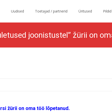
Uudised
Toetajad / partnerid
Üritused
Pildid
letused joonistustel” žürii on om
Radzima
>
Uudised
>
Konkursi “Evdokia
si žürii on oma töö lõpetanud.