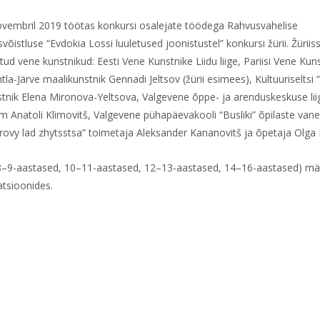
ovembril 2019 töötas konkursi osalejate töödega Rahvusvahelise
võistluse “Evdokia Lossi luuletused joonistustel” konkursi žürii. Žüriis
tud vene kunstnikud: Eesti Vene Kunstnike Liidu liige, Pariisi Vene Kuns
htla-Järve maalikunstnik Gennadi Jeltsov (žürii esimees), Kultuuriseltsi 
nstnik Elena Mironova-Yeltsova, Valgevene õppe- ja arenduskeskuse li
m Anatoli Klimovitš, Valgevene pühapäevakooli “Busliki” õpilaste van
darovy lad zhytsstsa” toimetaja Aleksander Kananovitš ja õpetaja Olga
d, 8–9-aastased, 10–11-aastased, 12–13-aastased, 14–16-aastased) mä
atsioonides.