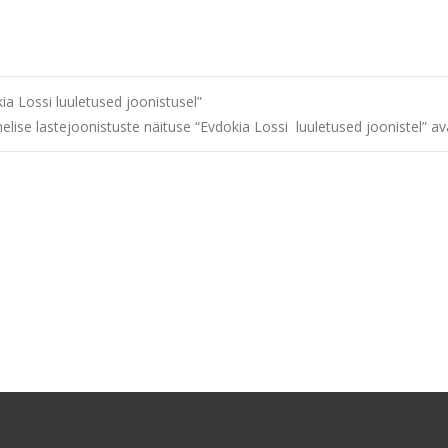
ia Lossi luuletused joonistusel”
lise lastejoonistuste näituse “Evdokia Lossi luuletused joonistel” a