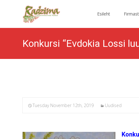
Skip
to
Esileht
Firmast
content
Konkursi “Evdokia Lossi luu
Tuesday November 12th, 2019
Uudised
Konkur