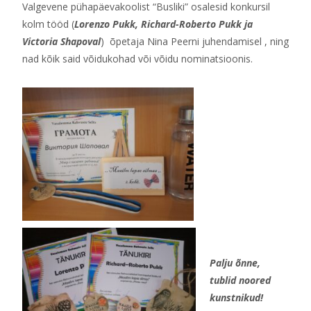
Valgevene pühapäevakoolist “Busliki” osalesid konkursil
kolm tööd (
Lorenzo Pukk, Richard-Roberto Pukk ja
Victoria Shapoval
) õpetaja Nina Peerni juhendamisel , ning
nad kõik said võidukohad või võidu nominatsioonis.
Palju õnne,
tublid noored
kunstnikud!