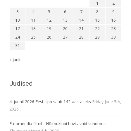
1
2
3
4
5
6
7
8
9
10
11
12
13
14
15
16
17
18
19
20
21
22
23
24
25
26
27
28
29
30
31
« juuli
Uudised
4. juunil 2026 Eesti lipp saab 142-aastaseks
Friday June 5th,
2026
Etnomeedia filmib Hõimuklubi huvitavaid sündmusi
Thursday March 5th, 2026