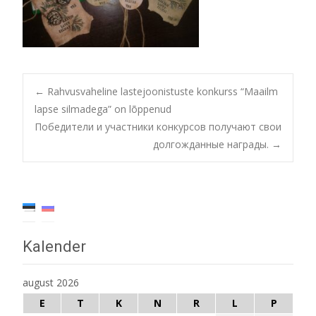
Post
←
Rahvusvaheline lastejoonistuste konkurss “Maailm
lapse silmadega” on lõppenud
Победители и участники конкурсов получают свои
navigation
долгожданные награды.
→
Kalender
august 2026
E
T
K
N
R
L
P