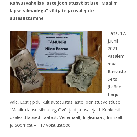
Rahvusvahelise laste joonistusvõistluse “Maailm
lapse silmadega” võitjate ja osalejate
autasustamine
Täna, 12.
juunil
2021
Vasalem
maa
Rahvuste
Selts
(Lääne-
Harju
vald, Eesti) pidulikult autasustas laste joonistusvõistluse
“Maailm lapse silmadega” võitjaid ja osalejaid. Konkursil
osalesid lapsed Itaaliast, Venemaalt, Inglismaalt, Iirimaalt
ja Soomest – 117 võistlustööd.