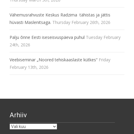
Vähemusrahvuste Keskus Radzima tähistas ja jättis
hüvasti Maslenitsaga.
Thursday February 26th, 2026
Palju õnne Eesti iseseisvuspäeva puhul
Tuesday February
24th, 2026
Veebiseminar „Noored tehiskaaslaste kütkes“
Friday
February 13th, 2026
Arhiiv
Arhiiv