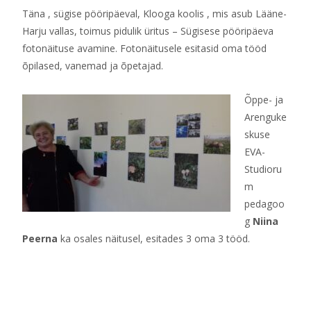
Täna , sügise pööripäeval, Klooga koolis , mis asub Lääne-
Harju vallas, toimus pidulik üritus – Sügisese pööripäeva
fotonäituse avamine. Fotonäitusele esitasid oma tööd
õpilased, vanemad ja õpetajad.
Õppe- ja
Arenguke
skuse
EVA-
Studioru
m
pedagoo
g
Niina
Peerna
ka osales näitusel, esitades 3 oma 3 tööd.