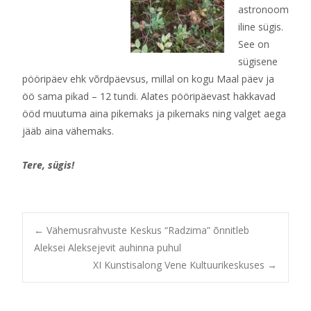
astronoom
iline sügis.
See on
sügisene
pööripäev ehk võrdpäevsus, millal on kogu Maal päev ja
öö sama pikad – 12 tundi.
Alates pööripäevast hakkavad
ööd muutuma aina pikemaks ja pikemaks ning valget aega
jääb aina vähemaks.
Tere, sügis!
Post
←
Vähemusrahvuste Keskus “Radzima” õnnitleb
Aleksei Aleksejevit auhinna puhul
XI Kunstisalong Vene Kultuurikeskuses
→
navigation