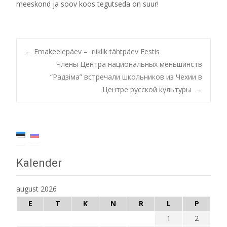
meeskond ja soov koos tegutseda on suur!
Post
←
Emakeelepäev – riiklik tähtpäev Eestis
Члены Центра национальных меньшинств
“Радзiма” встречали школьников из Чехии в
navigation
Центре русской культуры
→
Kalender
august 2026
E
T
K
N
R
L
P
1
2