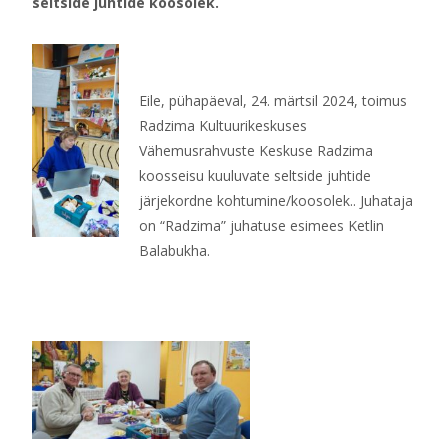
seltside juhtide koosolek.
Eile, pühapäeval, 24. märtsil 2024, toimus
Radzima Kultuurikeskuses
Vähemusrahvuste Keskuse Radzima
koosseisu kuuluvate seltside juhtide
järjekordne kohtumine/koosolek.. Juhataja
on “Radzima” juhatuse esimees Ketlin
Balabukha.