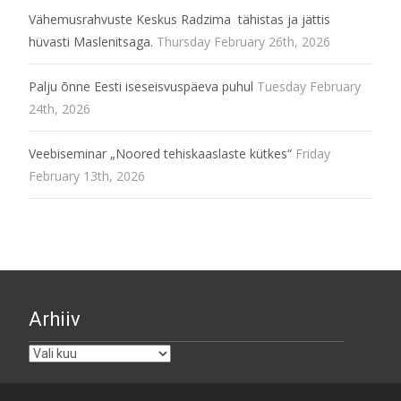
Vähemusrahvuste Keskus Radzima tähistas ja jättis
hüvasti Maslenitsaga.
Thursday February 26th, 2026
Palju õnne Eesti iseseisvuspäeva puhul
Tuesday February
24th, 2026
Veebiseminar „Noored tehiskaaslaste kütkes“
Friday
February 13th, 2026
Arhiiv
Arhiiv