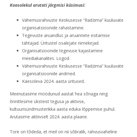
Koosolekul arutati järgmisi küsimusi:
Vähemusrahvuste Keskusesse “Radzima” kuuluvate
organisatsioonide rahastamine.
Tegevuste aruandlus ja aruannete esitamise
tähtajad. Üritustel osalejate nimekirjad.
Organisatsioonide tegevuse kajastamine
meediakanalites. Logod.
Vähemusrahvuste Keskusesse “Radzima” kuuluvate
organisatsioonide andmed.
Käesoleva 2024. aasta üritused.
Meenutasime möödunud aastat hea sõnaga ning
õnnitlesime üksteist tegusa ja aktivse,
kultuurisündmusterikka aasta eduka lõppemise puhul.
Arutasime aktiivselt 2024. aasta plaane.
Tore on tõdeda, et meil on nii sõbralik, rahvusvaheline