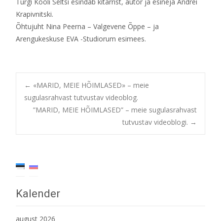
Turgi Kooli Seltsi esindab kitarrist, autor ja esineja Andrei
Krapivnitski.
Õhtujuht Nina Peerna – Valgevene Õppe – ja
Arengukeskuse EVA -Studiorum esimees.
Post
←
«MARID, MEIE HÕIMLASED» – meie
sugulasrahvast tutvustav videoblog.
”MARID, MEIE HÕIMLASED” – meie sugulasrahvast
navigation
tutvustav videoblogi.
→
Kalender
august 2026