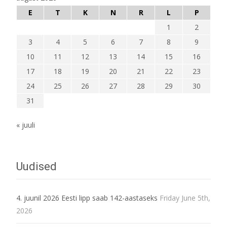
E
T
K
N
R
L
P
1
2
3
4
5
6
7
8
9
10
11
12
13
14
15
16
17
18
19
20
21
22
23
24
25
26
27
28
29
30
31
« juuli
Uudised
4. juunil 2026 Eesti lipp saab 142-aastaseks
Friday June 5th,
2026