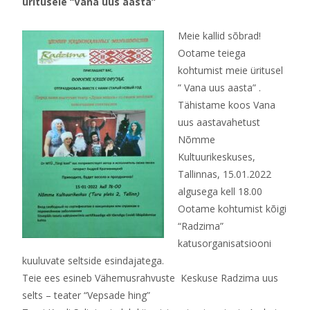
üritusele “Vana uus aasta”
Meie kallid sõbrad!
Ootame teiega
kohtumist meie üritusel
” Vana uus aasta” .
Tähistame koos Vana
uus aastavahetust
Nõmme
Kultuurikeskuses,
Tallinnas, 15.01.2022
algusega kell 18.00
Ootame kohtumist kõigi
“Radzima”
katusorganisatsiooni
kuuluvate seltside esindajatega.
Teie ees esineb Vähemusrahvuste Keskuse Radzima uus
selts – teater “Vepsade hing”