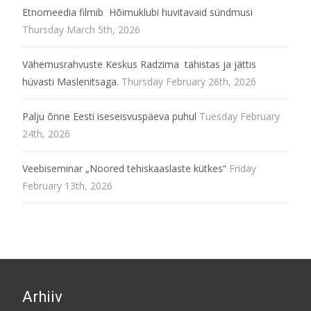
Etnomeedia filmib Hõimuklubi huvitavaid sündmusi
Thursday March 5th, 2026
Vähemusrahvuste Keskus Radzima tähistas ja jättis
hüvasti Maslenitsaga.
Thursday February 26th, 2026
Palju õnne Eesti iseseisvuspäeva puhul
Tuesday February
24th, 2026
Veebiseminar „Noored tehiskaaslaste kütkes“
Friday
February 13th, 2026
Arhiiv