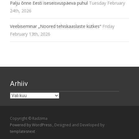
Palju õnne Eesti iseseisvuspäeva puhul
Tuesday February
24th, 2026
Veebiseminar „Noored tehiskaaslaste kütkes“
Friday
February 13th, 2026
Arhiiv
Arhiiv
Copyright © Radzima
Powered by WordPress
, Designed and Developed by
templatesnext