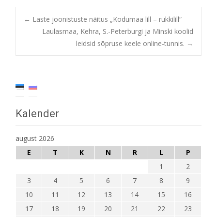
Post
←
Laste joonistuste näitus „Kodumaa lill – rukkilill“
Laulasmaa, Kehra, S.-Peterburgi ja Minski koolid
leidsid sõpruse keele online-tunnis.
→
navigation
Kalender
august 2026
E
T
K
N
R
L
P
1
2
3
4
5
6
7
8
9
10
11
12
13
14
15
16
17
18
19
20
21
22
23