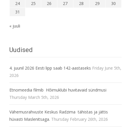
24
25
26
27
28
29
30
31
« juuli
Uudised
4. juunil 2026 Eesti lipp saab 142-aastaseks
Friday June 5th,
2026
Etnomeedia filmib Hõimuklubi huvitavaid sündmusi
Thursday March 5th, 2026
Vähemusrahvuste Keskus Radzima tähistas ja jättis
hüvasti Maslenitsaga.
Thursday February 26th, 2026