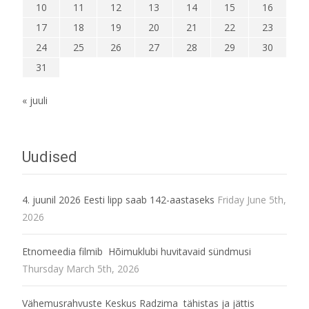
10
11
12
13
14
15
16
17
18
19
20
21
22
23
24
25
26
27
28
29
30
31
« juuli
Uudised
4. juunil 2026 Eesti lipp saab 142-aastaseks
Friday June 5th,
2026
Etnomeedia filmib Hõimuklubi huvitavaid sündmusi
Thursday March 5th, 2026
Vähemusrahvuste Keskus Radzima tähistas ja jättis