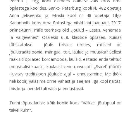
Peerna , Türgi kooli esimees Gülnara Vals koos oma
õpilastega koolides, Sankt- Peterburgi kooli № 482 õpetaja
Anna Jeliseenko ja Minski kool nr 48 õpetaja Olga
Kananovits koos oma õpilastega viisid läbi jaanuaris 2017
online-tunni, mille teemaks olid „Jõulud – Eestis, Venemaal
ja Valgevenes“. Osalesid 6.-8. klasside õpilased. Kuidas
tähistatakse jõule teistes riikides, millised on
jõulutraditsioonid, mängud, toit, laulud ja muusika? Sellest
rääkisid õpilased kordamööda, laulsid, esitasid enda tehtud
muusikalisi kaarte, kuulasid vene rahvuspilli „Svirel“ (flööt).
Huvitav traditsioon jõulude ajal – ennustamine. Me (kõik
neli kooli) valasime õnne vahast ja seejärel iga kool näitas,
mis kuju nendel tuli välja ja ennustasid.
Tunni lõpus laulsid kõik koolid koos “Väiksel jõulupuul on
talvel külm“.