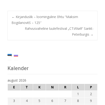
Post
←
Kirjanduslik – loominguline õhtu “Maksim
Bogdanovitš – 125″
Rahvusvaheline luulefestival „СТИХиЯ“ Sankt-
navigation
Peterburgis
→
Kalender
august 2026
E
T
K
N
R
L
P
1
2
3
4
5
6
7
8
9